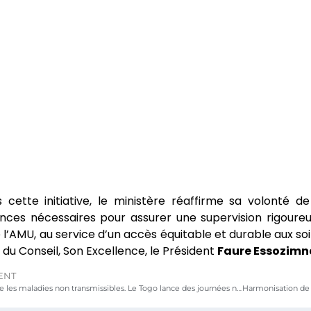
 cette initiative, le ministère réaffirme sa volonté 
ces nécessaires pour assurer une supervision rigoureu
l’AMU, au service d’un accès équitable et durable aux so
 du Conseil, Son Excellence, le Président
Faure Essozimn
ENT
Lutte contre les maladies non transmissibles. Le Togo lance des journées nationales de sensibilisation