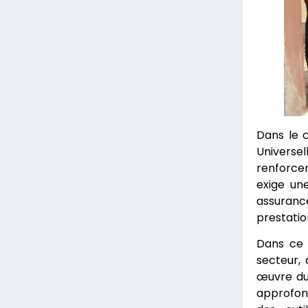
Dans le 
Universel
renforcem
exige un
assuranc
prestatio
Dans ce 
secteur,
œuvre du 
approfond