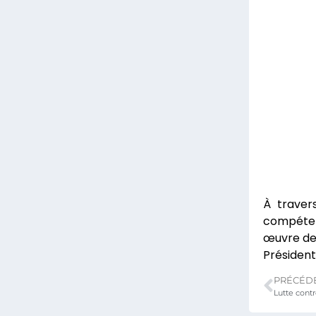
À travers
compéten
œuvre de 
Président
PRÉCÉD