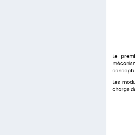
Le prem
mécanisme
conceptue
Les modul
charge de