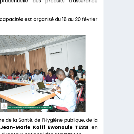
rudentielle des produits d’assurance
pacités est organisé du 18 au 20 février
re de la Santé, de l’Hygiène publique, de la
Jean-Marie Koffi Ewonoule TESSI
en