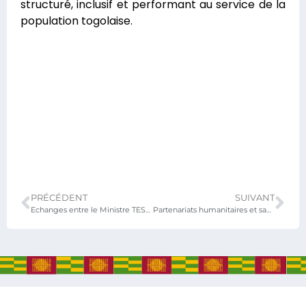
structuré, inclusif et performant au service de la
population togolaise.
PRÉCÉDENT
SUIVANT
Echanges entre le Ministre TESSI et les partenaires techniques et financiers : PNUD, OMS, délégation du projet ELLIPSE
Partenariats humanitaires et santé : le Ministre TESSI échange avec le Rotary International et le Lions Club International en visite au Togo