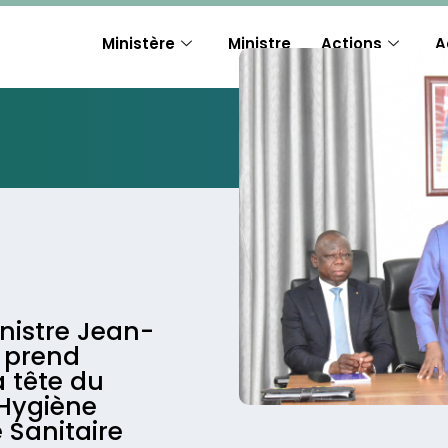
Ministère
Ministre
Actions
A
inistre Jean-
I prend
a tête du
’Hygiène
 Sanitaire