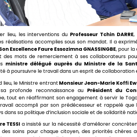
r lieu, les interventions du
Professeur Tchin DARRE
,
es réalisations accomplies sous son mandat. Il a exprim
 Son Excellence Faure Essozimna GNASSINGBE
, pour l
t des mots de remerciement à ses collaborateurs pou
is
ministre délégué auprès du Ministre de la San
ité à poursuivre le travail dans un esprit de collaboration 
 lieu, le Ministre entrant
Monsieur Jean-Marie Koffi Ew
 sa profonde reconnaissance au
Président du Cons
e, tout en réaffirmant son engagement à servir le Togo à
 travail accompli par son prédécesseur et rappelé que
 dans sa politique d’inclusion sociale et de solidarité nati
re TESSI
a insisté sur la nécessité d’améliorer concrète
é des soins pour chaque citoyen, des priorités chères 