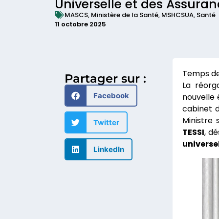
Universelle et des Assuran
MASCS
,
Ministère de la Santé
,
MSHCSUA
,
Santé
11 octobre 2025
Partager sur :
La réorg
Facebook
nouvelle 
cabinet d
Ministre
Twitter
TESSI
, d
universe
LinkedIn