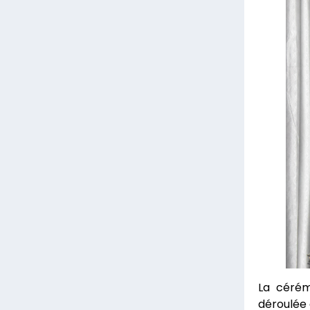
La cérém
déroulée 