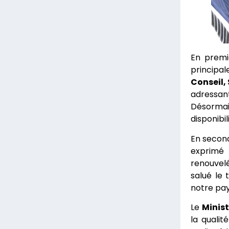
En premie
principal
Conseil,
adressan
Désorma
disponibil
En second
exprimé
renouvelé
salué le
notre pays
Le
Minist
la qualit