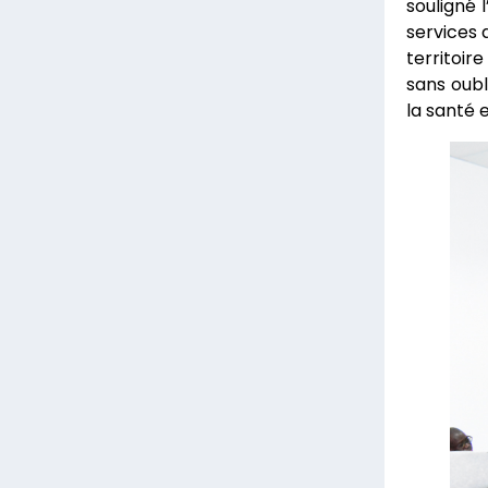
souligné 
services 
territoir
sans oubl
la santé 