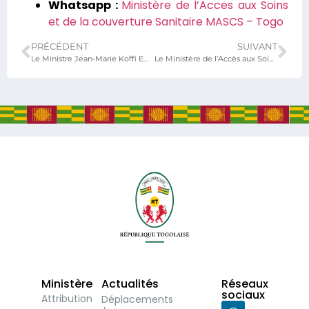
Whatsapp :
Ministère de l’Acces aux Soins
et de la couverture Sanitaire MASCS – Togo
PRÉCÉDENT
SUIVANT
Le Ministre Jean-Marie Koffi Ewonoulé TESSI poursuit la visite sur les chantiers des formations sanitaires, dans la région des Savanes
Le Ministère de l’Accès aux Soins et de la Couverture Sanitaire renforce sa coopération avec l’ONG Santé Intégrée
Ministère
Actualités
Réseaux
sociaux
Attribution
Déplacements