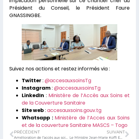
implication personnelle sur ce chantier cher au
Président du Conseil, le Président Faure
GNASSINGBE.
Suivez nos actions et restez informés via :
Twitter
:
@accesauxsoinsTg
Instagram
:
@accesauxsoinsTg
LinkedIn
:
Ministère de l’Accès aux Soins et
de la Couverture Sanitaire
Site web
:
accesauxsoins.gouv.tg
Whatsapp :
Ministère de l’Acces aux Soins
et de la couverture Sanitaire MASCS – Togo
PRÉCÉDENT
SUIVANT
Amélioration de l’accès aux soins : le Ministre de l’Accès aux Soins et de la Couverture Sanitaire a reçu la Représentante-Résidente de l’UNICEF au Togo
Le Ministre Jean-Marie Koffi Ewonoulé TESSI reçoit le nouveau bureau du Conseil de l’Ordre National des chirurgiens-dentistes du Togo