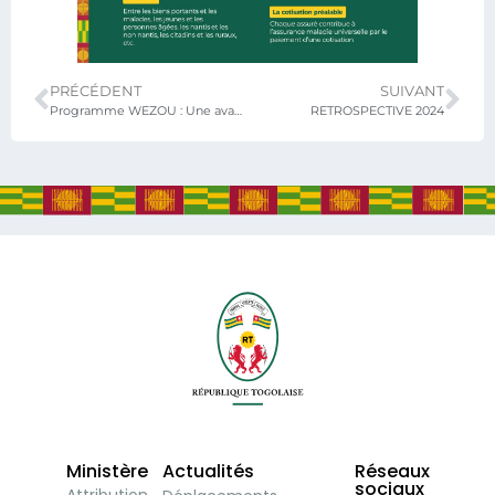
PRÉCÉDENT
SUIVANT
Programme WEZOU : Une avancée pour la santé maternelle et néonatale au Togo
RETROSPECTIVE 2024
Ministère
Actualités
Réseaux
sociaux