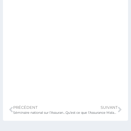
PRÉCÉDENT
SUIVANT
Séminaire national sur l’Assurance Maladie Universelle à l’intention des Institutions et Ministères liés à la mise en œuvre complète de cette assurance sociale : Kpalimé, les 26, 27 et 28 novembre 2024
Qu’est ce que l’Assurance Maladie Universelle?